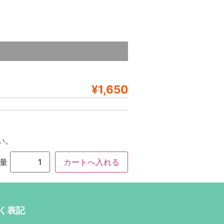
¥1,650
い。
量
く表記